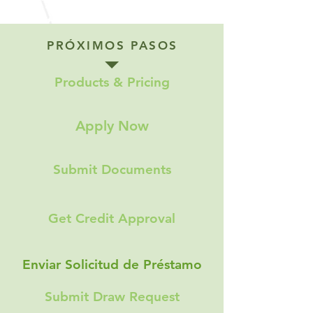
PRÓXIMOS PASOS
Products & Pricing
Apply Now
Submit Documents
Get Credit Approval
Enviar Solicitud de Préstamo
Submit Draw Request