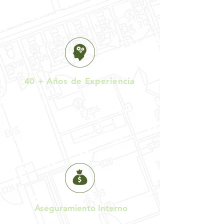
Compañía de Préstamos de Servicio
Completo
Inversionistas experimentados en Bienes
Raíces
40 + Años de Experiencia
Unsurpassed service backed by decades of
industry experience
La suscripción basada en activos significa
que analizaremos su operación y la
detendremos si no va a ganar dinero
Sirviendo en el área metropolitana de
Kansas City
Aseguramiento Interno
Fondos internos y privados listos para