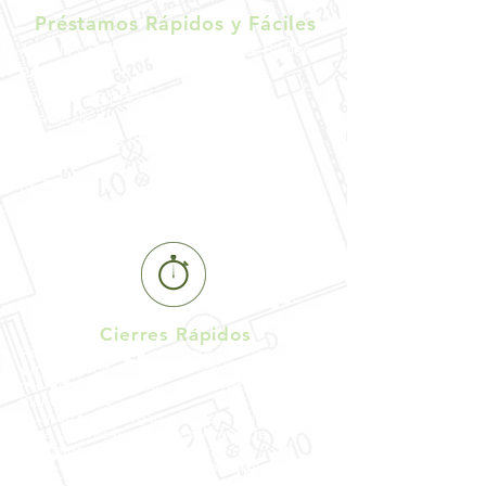
Préstamos Rápidos y Fáciles
Arregla y Voltea, Rehab Draws de Bienes
Raíces
Solicitud de préstamos pagadas el
mismo día
Envía y
Recibe
Pago
Online
En Persona
Mail / Email
Cierres Rápidos
Aprobaciones de préstamos el mismo día
Arregla y
Voltea r
á
pidamente
/
Financia-
miento de Préstamos para Rehabilitación de
Bienes Raíces
Cuando todos llegan a la mesa a tiempo, se
sabe que recibimos una solicitud de
préstamo y cerramos el mismo día.
100% Precio de compra de la propiedad
financiada