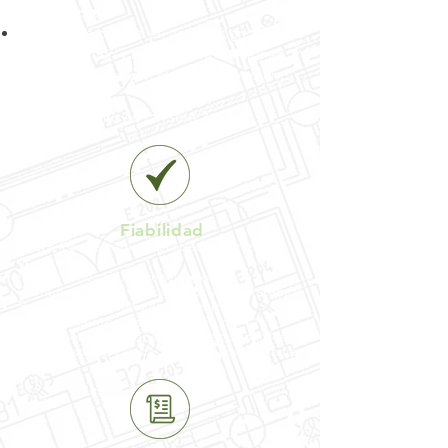
cierres rápidos
Suscripción
basada en activos significa más
sentido común y menos complicac
iones
Complicaciones con el crédito no es un
problema
Financiamiento en tan sólo 3 días
Fiabilidad
Todos los préstamos aprobados serán
financiados
Necesitamos su referencia, por eso:
Comunicaremos, Educaremos y Facilitaremos
Préstamos de Inversión Garantizados
Financiamiento y estructuración de
préstamos para propiedades residenciales
Prestamista de Dinero Duro con Experiencia